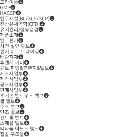
드라이룸
GMP
HACCP
연구시설(BL/GLP/GCP)
전산유체역학(CFD)
유지관리/성능점검
제품소개
열교환기
사전 절연 튜브
전기 히트 트레이싱
배관자재
후랜지 커버
튜브 피팅&후랜지&밸브
제조사업부
제작사업부
공조사업부
판매사업부
초저온 벨로우즈 밸브
볼 밸브
주조 밸브
단조 밸브
컨트롤 밸브
스패셜 밸브
티타늄 아노드 탱크
철골 구조물