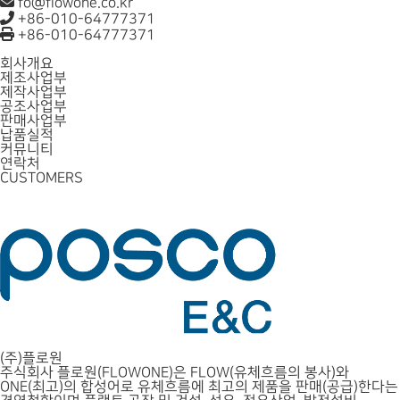
fo@flowone.co.kr
+86-010-64777371
+86-010-64777371
회사개요
제조사업부
제작사업부
공조사업부
판매사업부
납품실적
커뮤니티
연락처
CUSTOMERS
(주)플로원
주식회사 플로원(FLOWONE)은 FLOW(유체흐름의 봉사)와
ONE(최고)의 합성어로 유체흐름에 최고의 제품을 판매(공급)한다는