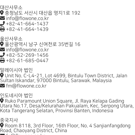
대산사무소
충청남도 서산시 대산읍 명지1로 192
info@flowone.co.kr
+82-41-664-1437
+82-41-664-1439
울산사무소
울산광역시 남구 신여천로 35번길 16
info@flowone.co.kr
+82-52-269-1456
+82-61-685-0447
말레이시아 법인
Unit No. C-L4-21, Lot 4699, Bintulu Town District, Jalan
Sultan Iskandar, 97000 Bintulu, Sarawak. Malaysia
fm@flowone.co.kr
인도네시아 법인
Ruko Paramount Union Square, Jl. Raya Kelapa Gading
Utara No.17, Desa/Kelurahan Pakualam, Kec. Serpong Utara,
Kota Tangerang Selatan, Provinsi Banten, Indonesia
중국지사
Room 8118, 3rd Floor, 16th Floor, No. 4 Sanjianfangdong
Road, Chaoyang District, China