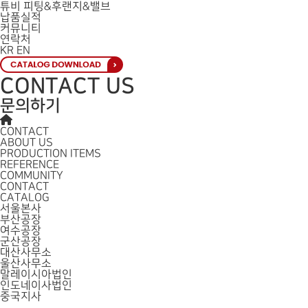
튜비 피팅&후랜지&밸브
납품실적
커뮤니티
연락처
KR
EN
CONTACT US
문의하기
CONTACT
ABOUT US
PRODUCTION ITEMS
REFERENCE
COMMUNITY
CONTACT
CATALOG
서울본사
부산공장
여수공장
군산공장
대산사무소
울산사무소
말레이시아법인
인도네이사법인
중국지사