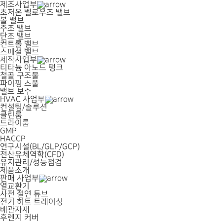
제조사업부
초저온 벨로우즈 밸브
볼 밸브
주조 밸브
단조 밸브
컨트롤 밸브
스패셜 밸브
제작사업부
티타늄 아노드 탱크
철골 구조물
파이핑 스풀
밸브 보수
HVAC 사업부
컨설팅/솔루션
클린룸
드라이룸
GMP
HACCP
연구시설(BL/GLP/GCP)
전산유체역학(CFD)
유지관리/성능점검
제품소개
판매 사업부
열교환기
사전 절연 튜브
전기 히트 트레이싱
배관자재
후렌지 커버