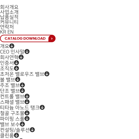
회사개요
사업소개
납품실적
커뮤니티
연락처
KR
EN
개요
CEO 인사말
회사연혁
인증서
조직도
초저온 밸로우즈 밸브
볼 밸브
주조 밸브
단조 밸브
컨트롤 밸브
스패셜 밸브
티타늄 아노드 탱크
철골 구조물
파이핑 스풀
밸브 보수
컨설팅/솔루션
클린룸