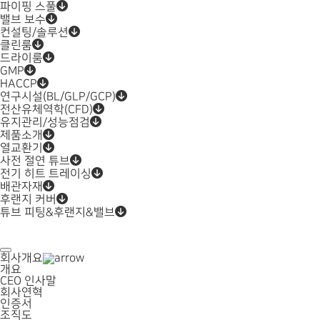
파이핑 스풀
밸브 보수
컨설팅/솔루션
클린룸
드라이룸
GMP
HACCP
연구시설(BL/GLP/GCP)
전산유체역학(CFD)
유지관리/성능점검
제품소개
열교환기
사전 절연 튜브
전기 히트 트레이싱
배관자재
후랜지 커버
튜브 피팅&후랜지&밸브
회사개요
개요
CEO 인사말
회사연혁
인증서
조직도